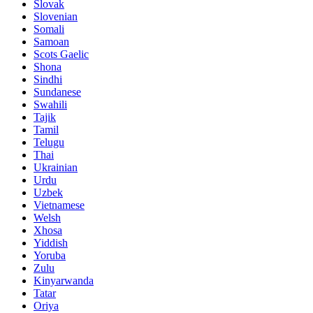
Slovak
Slovenian
Somali
Samoan
Scots Gaelic
Shona
Sindhi
Sundanese
Swahili
Tajik
Tamil
Telugu
Thai
Ukrainian
Urdu
Uzbek
Vietnamese
Welsh
Xhosa
Yiddish
Yoruba
Zulu
Kinyarwanda
Tatar
Oriya